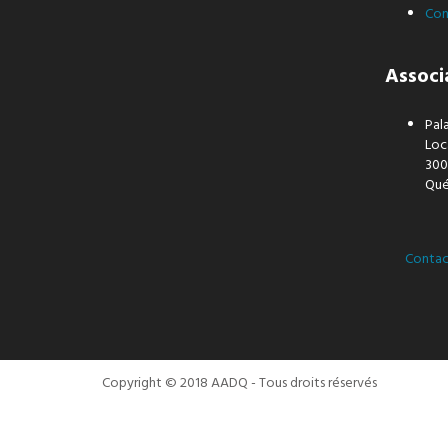
Con
Associ
Pal
Loca
300
Qu
Contac
Copyright © 2018 AADQ - Tous droits réservés