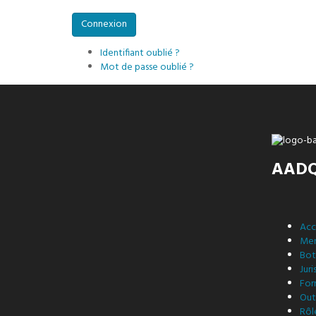
Identifiant oublié ?
Mot de passe oublié ?
AAD
Acc
Me
Bot
Jur
For
Outi
Rôl