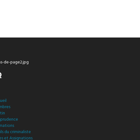
Q
ueil
mbres
tin
isprudence
mations
ls du criminaliste
es et Assignations