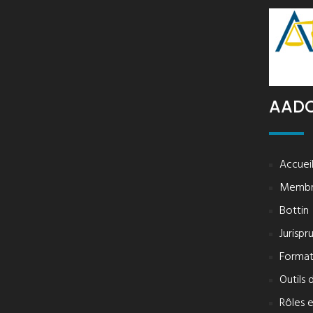
AAD
Accuei
Membr
Bottin
Jurisp
Format
Outils 
Rôles e