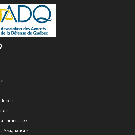
Q
l
es
rudence
ions
du criminaliste
t Assignations